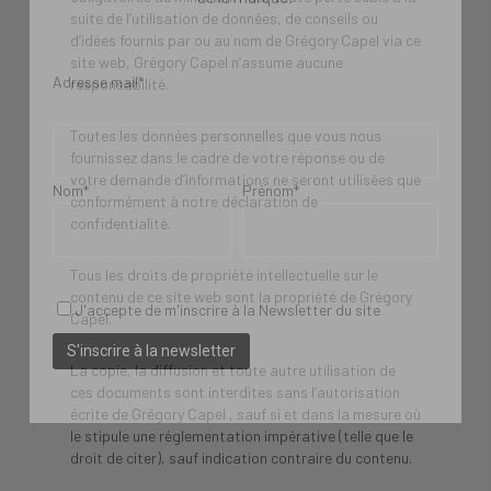
suite de l’utilisation de données, de conseils ou
d’idées fournis par ou au nom de Grégory Capel via ce
site web, Grégory Capel n’assume aucune
Adresse mail*
responsabilité.
Toutes les données personnelles que vous nous
fournissez dans le cadre de votre réponse ou de
votre demande d’informations ne seront utilisées que
Nom*
Prénom*
conformément à notre déclaration de
confidentialité.
Tous les droits de propriété intellectuelle sur le
contenu de ce site web sont la propriété de Grégory
J'accepte de m'inscrire à la Newsletter du site
Capel.
La copie, la diffusion et toute autre utilisation de
ces documents sont interdites sans l’autorisation
écrite de Grégory Capel , sauf si et dans la mesure où
le stipule une réglementation impérative (telle que le
droit de citer), sauf indication contraire du contenu.