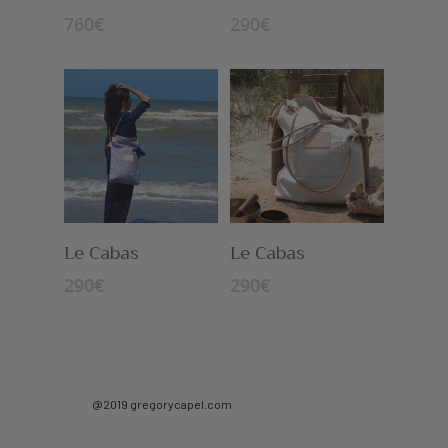
760
€
290
€
Le Cabas
Le Cabas
290
€
290
€
@2019 gregorycapel.com