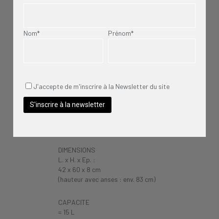
MATIERE
_ Cuir de vachette, tannage végétal
_ Tissu 100% lin, doublé lin
_ Anses en lacet de cuir végétal
Nom*
Prénom*
FINITIONS
_ Tranches laissées brutes pour un aspect
authentique et naturel
J'accepte de m'inscrire à la Newsletter du site
FABRICATION
_ Toutes les étapes sont faites à la main puis à la
machine pour la couture à Roubaix
DIMENSIONS
L. x H. x Ep. :
42 x 60 x 8 cm
(hauteur avec anses : env. 83 cm)
CAPACITE
= 15 L